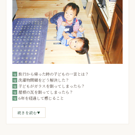
設計プランはいかがでしたか？
Q
旅行から帰った時の子どもの一言とは？
洗濯物問題をどう解決した？
子どもがガラスを割ってしまったら？
建築中の仕事ぶりはいかがでしたか？
屋根の瓦を割ってしまったら？
Q
6年を経過して感じること
続きを読む
▼
旅行から帰った時の子どもの一言
エピソード