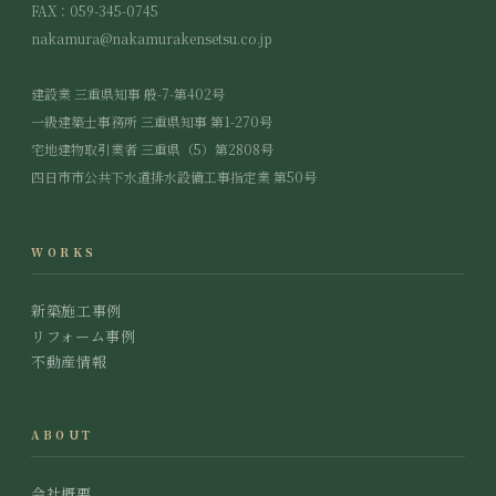
FAX：059-345-0745
子どもがガラスを割ってしまったら？
エピソード
nakamura@nakamurakensetsu.co.jp
建設業 三重県知事 般-7-第402号
一級建築士事務所 三重県知事 第1-270号
宅地建物取引業者 三重県（5）第2808号
四日市市公共下水道排水設備工事指定業 第50号
WORKS
屋根の瓦を割ってしまったら？
エピソード
新築施工事例
リフォーム事例
不動産情報
ABOUT
会社概要