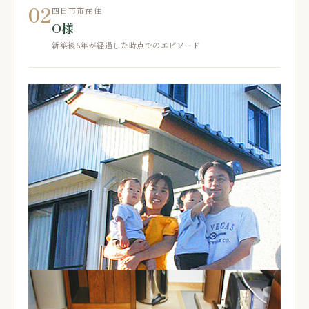
02
四日市市在住
O様
新築後6年が経過した時点でのエピソード
弊社の第一印象はいかがでしたか？
Q