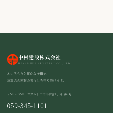
最後に今のご感想は？
Q
洗濯物問題をどう解決した？
エピソード
中村建設株式会社
NAKAMURA KENSETSU CO.,LTD.
木の温もりと確かな技術で、
三重県の家族の暮らしを守り続けます。
〒510-0958 三重県四日市市小古曽1丁目1番7号
059-345-1101