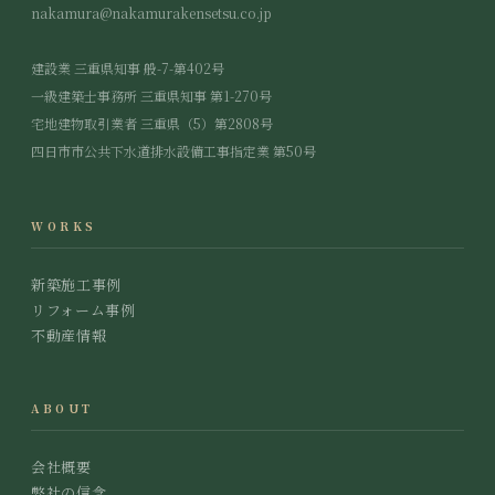
nakamura@nakamurakensetsu.co.jp
建設業 三重県知事 般-7-第402号
一級建築士事務所 三重県知事 第1-270号
宅地建物取引業者 三重県（5）第2808号
四日市市公共下水道排水設備工事指定業 第50号
WORKS
新築施工事例
リフォーム事例
不動産情報
ABOUT
会社概要
弊社の信念