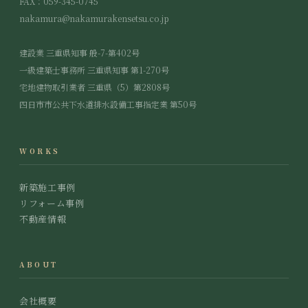
FAX：059-345-0745
nakamura@nakamurakensetsu.co.jp
建設業 三重県知事 般-7-第402号
一級建築士事務所 三重県知事 第1-270号
宅地建物取引業者 三重県（5）第2808号
四日市市公共下水道排水設備工事指定業 第50号
WORKS
新築施工事例
リフォーム事例
不動産情報
ABOUT
会社概要