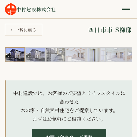
ホーム
施工事例
四日市市 S様邸
›
›
中村建設株式会社
四日市市 S様邸
一覧に戻る
1 / 12
‹
›
中村建設では、お客様のご要望とライフスタイルに
合わせた
木の家・自然素材住宅をご提案しています。
まずはお気軽にご相談ください。
お問い合わせ・ご相談