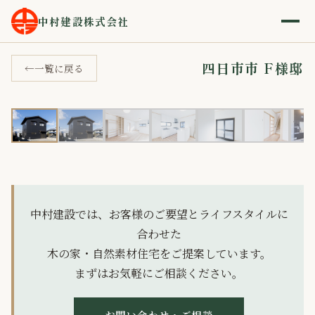
ホーム
施工事例
四日市市 F様邸
›
›
中村建設株式会社
四日市市 F様邸
一覧に戻る
1 / 13
‹
›
中村建設では、お客様のご要望とライフスタイルに
合わせた
木の家・自然素材住宅をご提案しています。
まずはお気軽にご相談ください。
お問い合わせ・ご相談