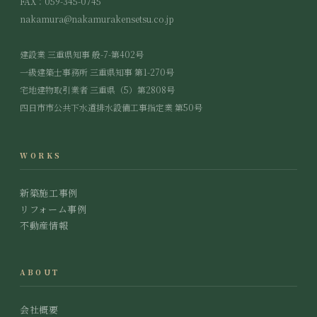
FAX：059-345-0745
nakamura@nakamurakensetsu.co.jp
建設業 三重県知事 般-7-第402号
一級建築士事務所 三重県知事 第1-270号
宅地建物取引業者 三重県（5）第2808号
四日市市公共下水道排水設備工事指定業 第50号
WORKS
新築施工事例
リフォーム事例
不動産情報
ABOUT
会社概要