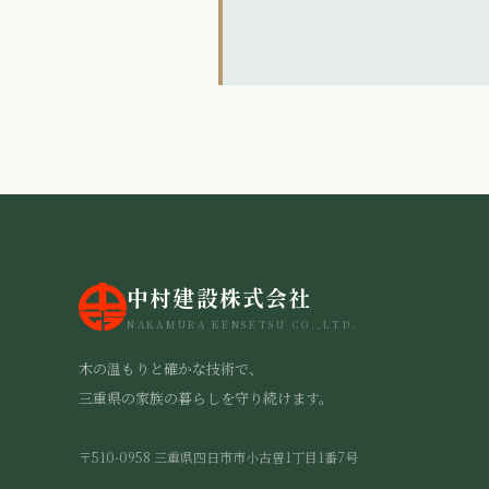
中村建設株式会社
NAKAMURA KENSETSU CO.,LTD.
木の温もりと確かな技術で、
三重県の家族の暮らしを守り続けます。
〒510-0958 三重県四日市市小古曽1丁目1番7号