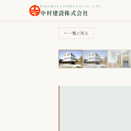
ホーム
施工事例
陶栄町 Y様邸
›
NAKAMURA KENSETSU CO.,LTD.
›
中村建設株式会社
一覧に戻る
‹