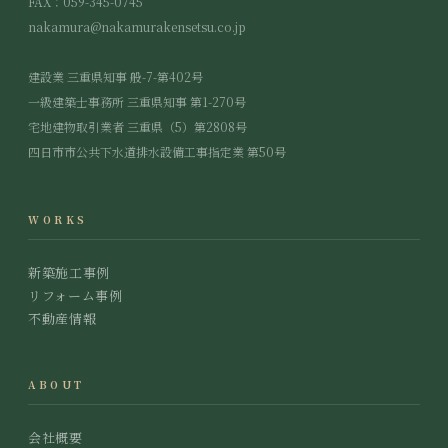
FAX：059-345-0745
nakamura@nakamurakensetsu.co.jp
建設業 三重県知事 般-7-第402号
一級建築士事務所 三重県知事 第1-270号
宅地建物取引業者 三重県（5）第2808号
四日市市公共下水道排水設備工事指定業 第50号
WORKS
新築施工事例
リフォーム事例
不動産情報
ABOUT
会社概要