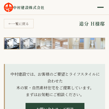
ホーム
施工事例
追分 H様邸
›
›
中村建設株式会社
追分 H様邸
一覧に戻る
1 / 12
‹
›
中村建設では、お客様のご要望とライフスタイルに
合わせた
木の家・自然素材住宅をご提案しています。
まずはお気軽にご相談ください。
お問い合わせ・ご相談