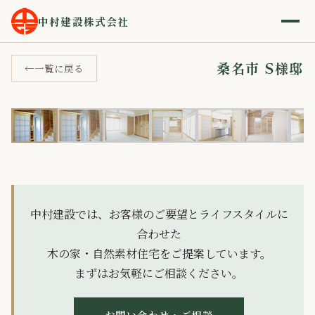
ホーム
施工事例
桑名市 S様邸
›
›
中村建設株式会社
桑名市 S様邸
一覧に戻る
1 / 11
‹
›
中村建設では、お客様のご要望とライフスタイルに
合わせた
木の家・自然素材住宅をご提案しています。
まずはお気軽にご相談ください。
お問い合わせ・ご相談