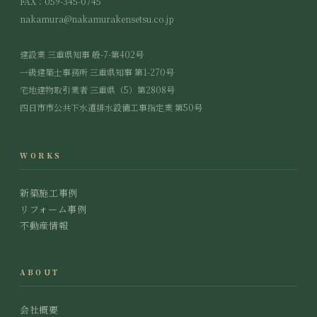
FAX：059-345-0745
nakamura@nakamurakensetsu.co.jp
建設業 三重県知事 般-7-第402号
一級建築士事務所 三重県知事 第1-270号
宅地建物取引業者 三重県（5）第2808号
四日市市公共下水道排水設備工事指定業 第50号
WORKS
新築施工事例
リフォーム事例
不動産情報
ABOUT
会社概要