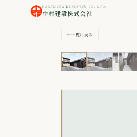
ホーム
施工事例
八王子町 M様邸
›
NAKAMURA KENSETSU CO.,LTD.
›
中村建設株式会社
一覧に戻る
‹