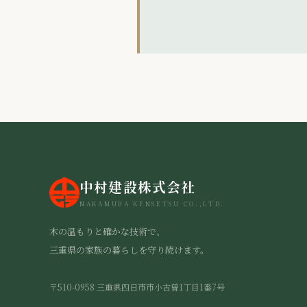
中村建設株式会社
NAKAMURA KENSETSU CO.,LTD.
木の温もりと確かな技術で、
三重県の家族の暮らしを守り続けます。
〒510-0958 三重県四日市市小古曽1丁目1番7号